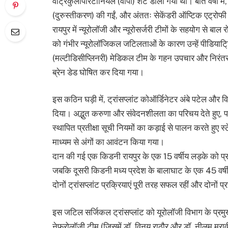
वेंट्रिकुलोपेरिटोनियल (वीपी) शंट डाला गया था। बीते वर्षों
(दुरुस्तीकरण) की गईं, और अंततः सेकेंडरी ऑप्टिक एट्रो
रायपुर में न्यूरोलॉजी और न्यूरोसर्जरी टीमों के सहयोग से ब
को गंभीर न्यूरोलॉजिकल जटिलताओं के कारण उन्हें पीडियाट्रि
(मल्टीडिसीप्लिनरी) मेडिकल टीम के गहन उपचार और निरंतर प
ब्रेन डेड घोषित कर दिया गया।
इस कठिन घड़ी में, ट्रांसप्लांट कोऑर्डिनेटर अंबे पटेल और वि
दिया। अद्भुत करुणा और संवेदनशीलता का परिचय देते हुए, प
स्थापित प्रतीक्षा सूची नियमों का कड़ाई से पालन करते हुए स्
माध्यम से अंगों का आवंटन किया गया।
दान की गई एक किडनी रायपुर के एक 15 वर्षीय लड़के को प्रत्
जबकि दूसरी किडनी मध्य प्रदेश के बालाघाट के एक 45 वर्षीय
दोनों ट्रांसप्लांट प्रक्रियाएं पूरी तरह सफल रहीं और दोनों प्रा
इस जटिल सर्जिकल ट्रांसप्लांट को यूरोलॉजी विभाग के प्रमुख
नेफ्रोलॉजी टीम (जिसमें डॉ. विनय राठौर और डॉ. नीलम मराव