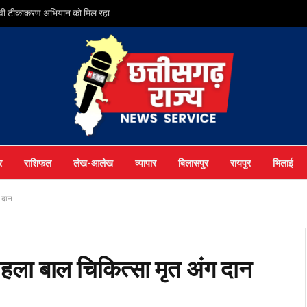
सर्वाइकल कैंसर से बचाव की दिशा में छत्तीसगढ़ की बड़ी छलांग, एचपीवी टीकाकरण अभियान को मिल रहा व्यापक जनसमर्थन
र
राशिफल
लेख-आलेख
व्यापार
बिलासपुर
रायपुर
भिलाई
ग दान
 पहला बाल चिकित्सा मृत अंग दान