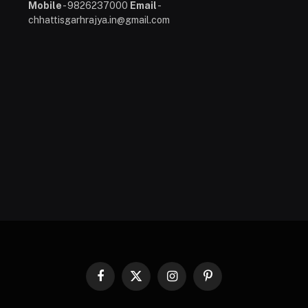
Mobile
- 9826237000
Email
-
chhattisgarhrajya.in@gmail.com
Facebook
X
Instagram
Pinterest
(Twitter)