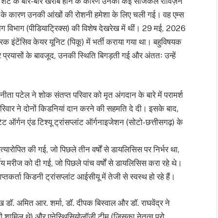
 में, शंट के बार-बार खराब होने के कारण उनकी कई सर्जिकल रीविज़न
फी के कारण उनकी आंखों की रोशनी हमेशा के लिए चली गई। वह एम्स
ाल रोग विभाग (पीडियाट्रिक्स) की विशेष देखरेख में थीं। 29 मई, 2026
क इंटेंसिव केयर यूनिट (पिकू) में भर्ती कराया गया था। बहुविषयक
्रयासों के बावजूद, उनकी स्थिति बिगड़ती गई और अंततः उन्हें
नीता पटेल ने शोक संतप्त परिवार को मृत अंगदान के बारे में परामर्श
रिवार ने दोनों किडनियां दान करने की सहमति दे दी। इसके बाद,
टेट ऑर्गन एंड टिश्यू ट्रांसप्लांट ऑर्गनाइजेशन (सोटो-छत्तीसगढ़) के
यारोपित की गई, जो पिछले तीन वर्षों से डायलिसिस पर निर्भर था,
 मरीज को दी गई, जो पिछले पांच वर्षों से डायलिसिस करा रहे थे।
प्तकर्ता किडनी ट्रांसप्लांट आईसीयू में तेजी से स्वस्थ हो रहे हैं।
 डॉ. अमित आर. शर्मा, डॉ. दीपक बिस्वाल और डॉ. राघवेंद्र ने
ी शामिल थे) और एनेस्थिसियोलॉजी टीम (जिसका नेतृत्व प्रो.