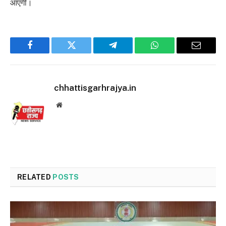
आएगी।
Facebook
Twitter
Telegram
WhatsApp
Email
chhattisgarhrajya.in
Website
RELATED
POSTS