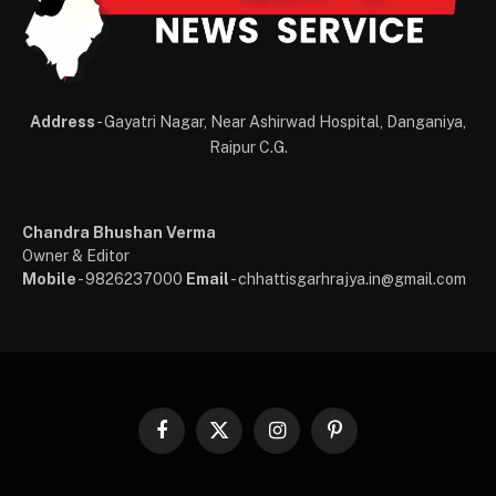
Address
- Gayatri Nagar, Near Ashirwad Hospital, Danganiya,
Raipur C.G.
Chandra Bhushan Verma
Owner & Editor
Mobile
- 9826237000
Email
- chhattisgarhrajya.in@gmail.com
Facebook
X
Instagram
Pinterest
(Twitter)