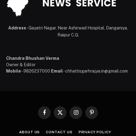
Address
- Gayatri Nagar, Near Ashirwad Hospital, Danganiya,
Raipur C.G.
Chandra Bhushan Verma
Owner & Editor
Mobile
- 9826237000
Email
- chhattisgarhrajya.in@gmail.com
Facebook
X
Instagram
Pinterest
(Twitter)
ABOUT US
CONTACT US
PRIVACY POLICY