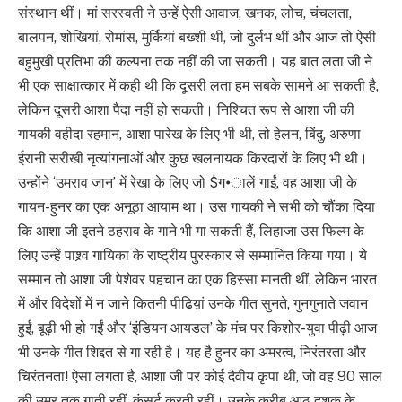
संस्थान थीं। मां सरस्वती ने उन्हें ऐसी आवाज, खनक, लोच, चंचलता,
बालपन, शोखियां, रोमांस, मुर्कियां बख्शी थीं, जो दुर्लभ थीं और आज तो ऐसी
बहुमुखी प्रतिभा की कल्पना तक नहीं की जा सकती। यह बात लता जी ने
भी एक साक्षात्कार में कही थी कि दूसरी लता हम सबके सामने आ सकती है,
लेकिन दूसरी आशा पैदा नहीं हो सकती। निश्चित रूप से आशा जी की
गायकी वहीदा रहमान, आशा पारेख के लिए भी थी, तो हेलन, बिंदु, अरुणा
ईरानी सरीखी नृत्यांगनाओं और कुछ खलनायक किरदारों के लिए भी थी।
उन्होंने ‘उमराव जान’ में रेखा के लिए जो $ग•ालें गाईं, वह आशा जी के
गायन-हुनर का एक अनूठा आयाम था। उस गायकी ने सभी को चौंका दिया
कि आशा जी इतने ठहराव के गाने भी गा सकती हैं, लिहाजा उस फिल्म के
लिए उन्हें पाश्र्व गायिका के राष्ट्रीय पुरस्कार से सम्मानित किया गया। ये
सम्मान तो आशा जी पेशेवर पहचान का एक हिस्सा मानती थीं, लेकिन भारत
में और विदेशों में न जाने कितनी पीढिय़ां उनके गीत सुनते, गुनगुनाते जवान
हुईं, बूढ़ी भी हो गईं और ‘इंडियन आयडल’ के मंच पर किशोर-युवा पीढ़ी आज
भी उनके गीत शिद्दत से गा रही है। यह है हुनर का अमरत्व, निरंतरता और
चिरंतनता! ऐसा लगता है, आशा जी पर कोई दैवीय कृपा थी, जो वह 90 साल
की उम्र तक गाती रहीं, कंसर्ट करती रहीं। उनके करीब आठ दशक के