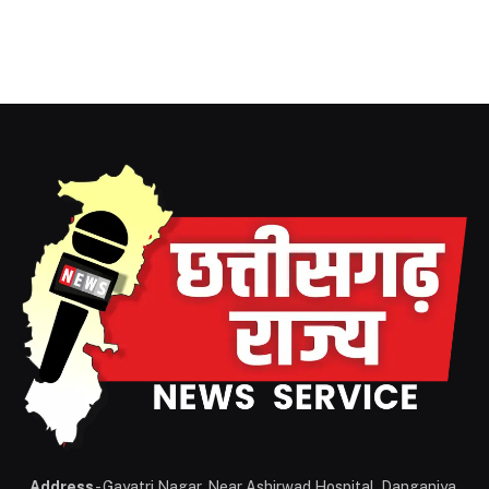
Address
- Gayatri Nagar, Near Ashirwad Hospital, Danganiya,