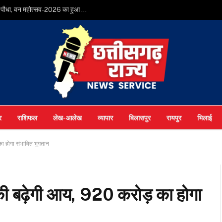
मुख्यमंत्री श्री विष्णुदेव साय ने अपनी माँ के नाम पर लगाया पीपल का पौधा, वन महोत्सव-2026 का हुआ शुभारंभ
र
राशिफल
लेख-आलेख
व्यापार
बिलासपुर
रायपुर
भिलाई
का होगा संभावित भुगतान
 की बढ़ेगी आय, 920 करोड़ का होगा