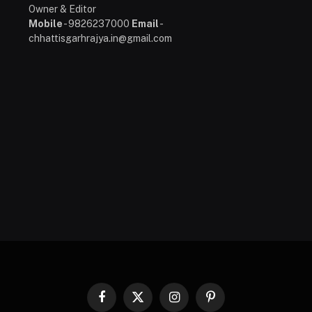
Owner & Editor
Mobile
- 9826237000
Email
-
chhattisgarhrajya.in@gmail.com
Facebook
X
Instagram
Pinterest