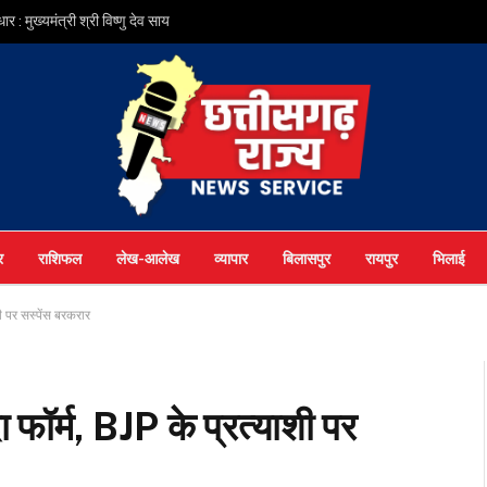
ुख्यमंत्री श्री विष्णु देव साय
र
राशिफल
लेख-आलेख
व्यापार
बिलासपुर
रायपुर
भिलाई
ाशी पर सस्पेंस बरकरार
ीदा फॉर्म, BJP के प्रत्याशी पर