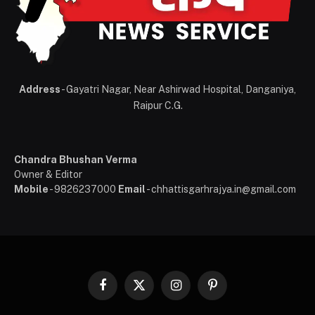
Address
- Gayatri Nagar, Near Ashirwad Hospital, Danganiya,
Raipur C.G.
Chandra Bhushan Verma
Owner & Editor
Mobile
- 9826237000
Email
- chhattisgarhrajya.in@gmail.com
Facebook
X
Instagram
Pinterest
(Twitter)