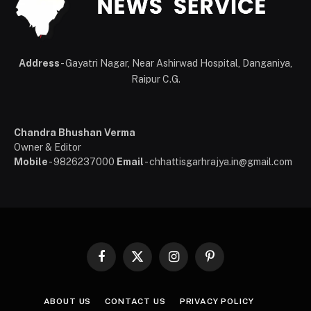
Address
- Gayatri Nagar, Near Ashirwad Hospital, Danganiya,
Raipur C.G.
Chandra Bhushan Verma
Owner & Editor
Mobile
- 9826237000
Email
- chhattisgarhrajya.in@gmail.com
Facebook
X
Instagram
Pinterest
(Twitter)
ABOUT US
CONTACT US
PRIVACY POLICY