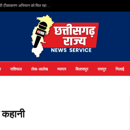
सर्वाइकल कैंसर से बचाव की दिशा में छत्तीसगढ़ की बड़ी छलांग, एचपीवी टीकाकरण अभियान को मिल रहा व्यापक जनसमर्थन
र
राशिफल
लेख-आलेख
व्यापार
बिलासपुर
रायपुर
भिलाई
ी कहानी