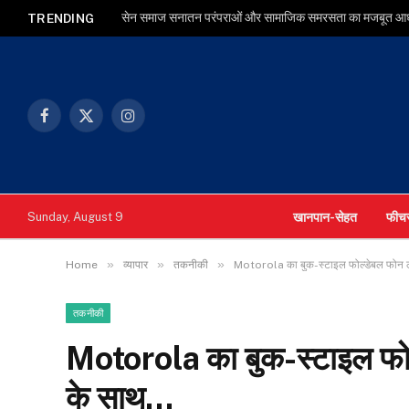
सेन समाज सनातन परंपराओं और सामाजिक समरसता का मजबूत आधार : म
TRENDING
Facebook
X
Instagram
(Twitter)
खानपान-सेहत
फीच
Sunday, August 9
»
»
»
Home
व्यापार
तकनीकी
Motorola का बुक-स्टाइल फोल्डेबल फोन लॉ
तकनीकी
Motorola का बुक-स्टाइल फोल्
के साथ…