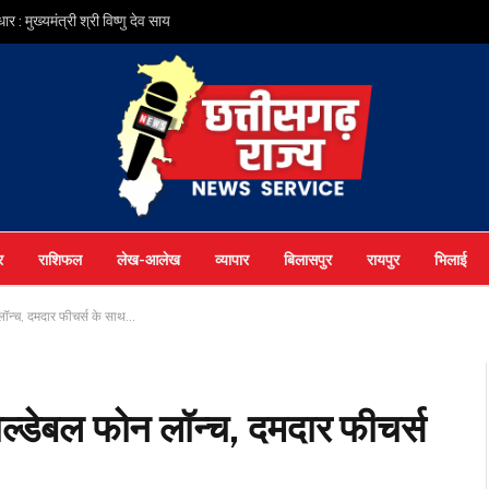
ुख्यमंत्री श्री विष्णु देव साय
र
राशिफल
लेख-आलेख
व्यापार
बिलासपुर
रायपुर
भिलाई
न्च, दमदार फीचर्स के साथ…
डेबल फोन लॉन्च, दमदार फीचर्स