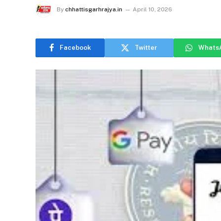
By
chhattisgarhrajya.in
April 10, 2026
Facebook
Twitter
Whats