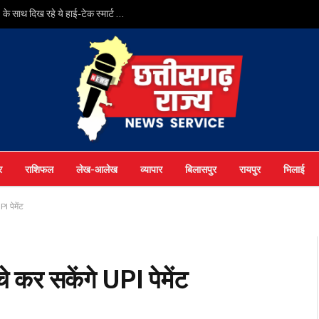
डिजिटल हुए भोले के भक्त, कांवड़ यात्रा में ब्लूटूथ स्पीकर और LED के साथ दिख रहे ये हाई-टेक स्मार्ट गैजेट्स
र
राशिफल
लेख-आलेख
व्यापार
बिलासपुर
रायपुर
भिलाई
I पेमेंट
े कर सकेंगे UPI पेमेंट