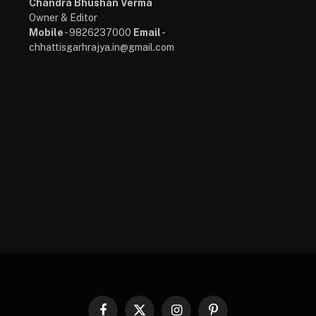
Chandra Bhushan Verma
Owner & Editor
Mobile
- 9826237000
Email
-
chhattisgarhrajya.in@gmail.com
Facebook
X
Instagram
Pinterest