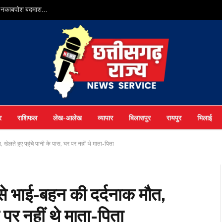
ुआ नकाबपोश बदमाश…
र
राशिफल
लेख-आलेख
व्यापार
बिलासपुर
रायपुर
भिलाई
, खेलते हुए पहुंचे पानी के पास, घर पर नहीं थे माता-पिता
े से भाई-बहन की दर्दनाक मौत,
र पर नहीं थे माता-पिता