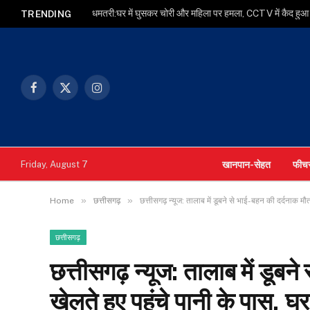
धमतरी:घर में घुसकर चोरी और महिला पर हमला, CCTV में कैद ह
TRENDING
Facebook
X
Instagram
(Twitter)
खानपान-सेहत
फीच
Friday, August 7
»
»
Home
छत्तीसगढ़
छत्तीसगढ़ न्यूज: तालाब में डूबने से भाई-बहन की दर्दनाक मौत
छत्तीसगढ़
छत्तीसगढ़ न्यूज: तालाब में डूबन
खेलते हुए पहुंचे पानी के पास, घ