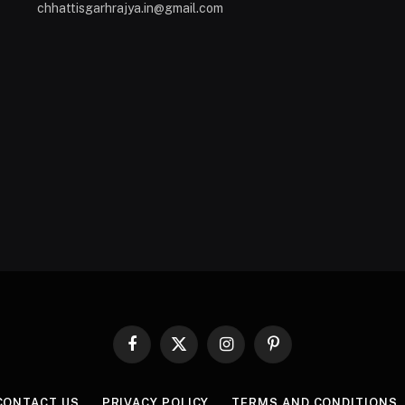
chhattisgarhrajya.in@gmail.com
Facebook
X
Instagram
Pinterest
(Twitter)
CONTACT US
PRIVACY POLICY
TERMS AND CONDITIONS