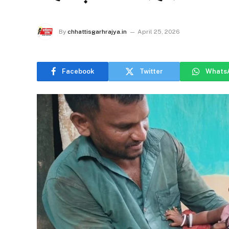
By
chhattisgarhrajya.in
April 25, 2026
Facebook
Twitter
Whats