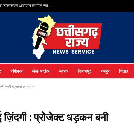
सर्वाइकल कैंसर से बचाव की दिशा में छत्तीसगढ़ की बड़ी छलांग, एचपीवी टीकाकरण अभियान को मिल रहा व्यापक जनसमर्थन
र
राशिफल
लेख-आलेख
व्यापार
बिलासपुर
रायपुर
भिलाई
बनी नन्ही धड़कनों का सहारा
ज़िंदगी : प्रोजेक्ट धड़कन बनी