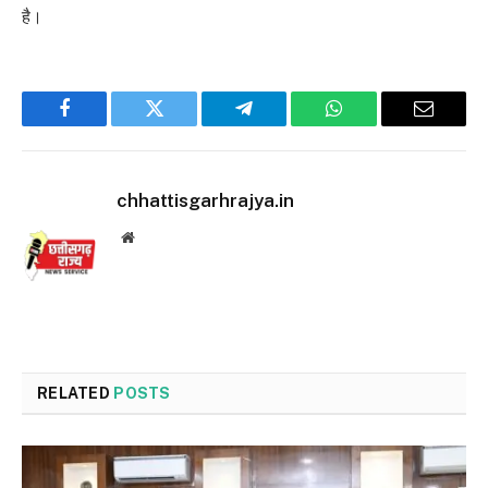
है।
Facebook
Twitter
Telegram
WhatsApp
Email
chhattisgarhrajya.in
Website
RELATED
POSTS