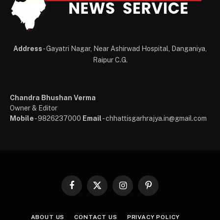
Address
- Gayatri Nagar, Near Ashirwad Hospital, Danganiya,
Raipur C.G.
Chandra Bhushan Verma
Owner & Editor
Mobile
- 9826237000
Email
- chhattisgarhrajya.in@gmail.com
Facebook
X
Instagram
Pinterest
(Twitter)
ABOUT US
CONTACT US
PRIVACY POLICY