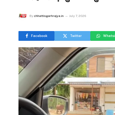
By
chhattisgarhrajya.in
July 7, 2026
Facebook
Twitter
Whats