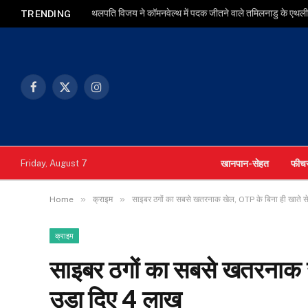
थलपति विजय ने कॉमनवेल्थ में पदक जीतने वाले तमिलनाडु के एथलीट
TRENDING
Facebook
X
Instagram
(Twitter)
खानपान-सेहत
फीच
Friday, August 7
»
»
Home
क्राइम
साइबर ठगों का सबसे खतरनाक खेल, OTP के बिना ही खाते से
क्राइम
साइबर ठगों का सबसे खतरनाक ख
उड़ा दिए 4 लाख