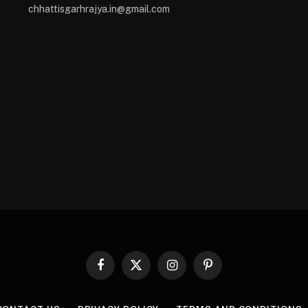
chhattisgarhrajya.in@gmail.com
Facebook
X
Instagram
Pinterest
(Twitter)