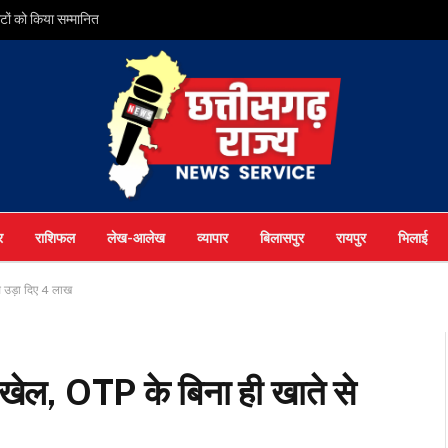
ों को किया सम्मानित
र
राशिफल
लेख-आलेख
व्यापार
बिलासपुर
रायपुर
भिलाई
 उड़ा दिए 4 लाख
ेल, OTP के बिना ही खाते से