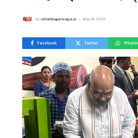
By
chhattisgarhrajya.in
May 18, 2026
Facebook
Twitter
Whats