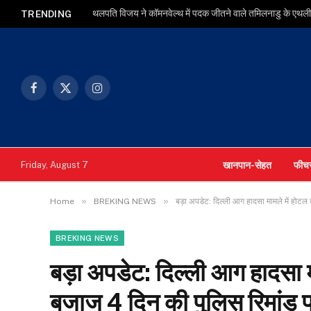
थलपति विजय ने कॉमनवेल्थ में पदक जीतने वाले तमिलनाडु के एथलीट
TRENDING
Facebook
X
Instagram
(Twitter)
खानपान-सेहत
फीच
Friday, August 7
»
»
Home
BREKING NEWS
बड़ा अपडेट: दिल्ली आग हादसा मामले में हो
BREKING NEWS
बड़ा अपडेट: दिल्ली आग हादसा 
बजाज 4 दिन की पुलिस रिमांड