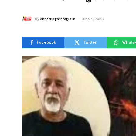
By
chhattisgarhrajya.in
June 4, 2026
Facebook
Twitter
Whats