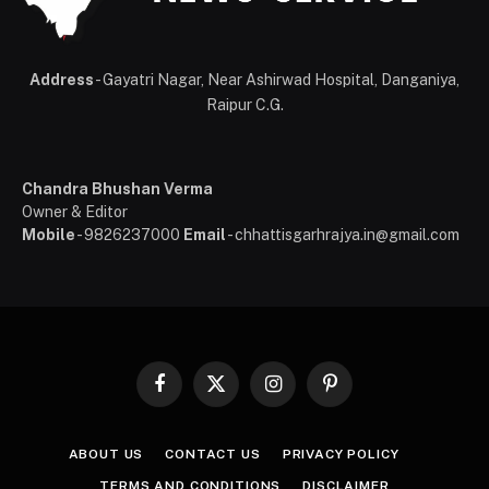
Address
- Gayatri Nagar, Near Ashirwad Hospital, Danganiya,
Raipur C.G.
Chandra Bhushan Verma
Owner & Editor
Mobile
- 9826237000
Email
- chhattisgarhrajya.in@gmail.com
Facebook
X
Instagram
Pinterest
(Twitter)
ABOUT US
CONTACT US
PRIVACY POLICY
TERMS AND CONDITIONS
DISCLAIMER