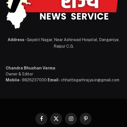
Address
- Gayatri Nagar, Near Ashirwad Hospital, Danganiya,
Raipur C.G.
Chandra Bhushan Verma
Owner & Editor
Mobile
- 9826237000
Email
- chhattisgarhrajya.in@gmail.com
Facebook
X
Instagram
Pinterest
(Twitter)