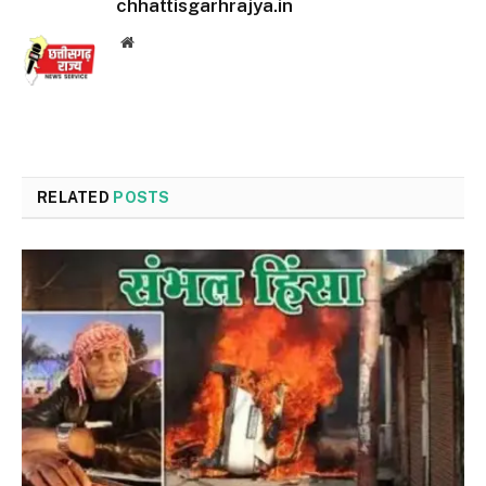
chhattisgarhrajya.in
Website
RELATED
POSTS