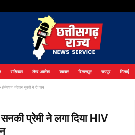
र
राशिफल
लेख-आलेख
व्यापार
बिलासपुर
रायपुर
भिलाई
 इंजेक्शन, परेशान युवती ने दी जान
 सनकी प्रेमी ने लगा दिया HIV
ान