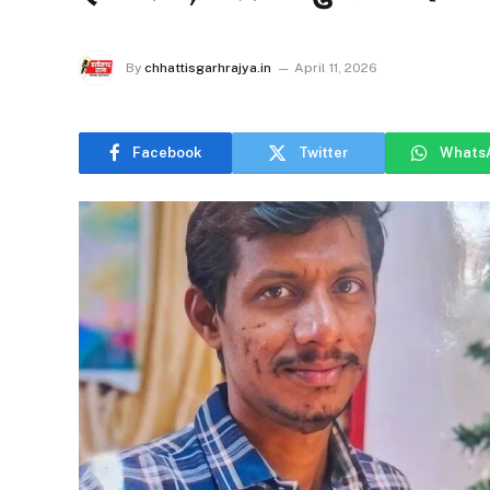
By
chhattisgarhrajya.in
April 11, 2026
Facebook
Twitter
Whats