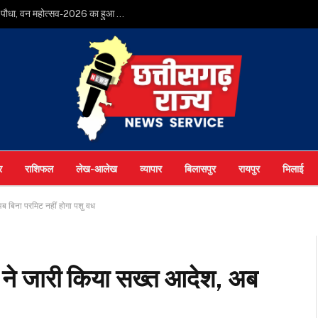
मुख्यमंत्री श्री विष्णुदेव साय ने अपनी माँ के नाम पर लगाया पीपल का पौधा, वन महोत्सव-2026 का हुआ शुभारंभ
र
राशिफल
लेख-आलेख
व्यापार
बिलासपुर
रायपुर
भिलाई
अब बिना परमिट नहीं होगा पशु वध
र ने जारी किया सख्त आदेश, अब