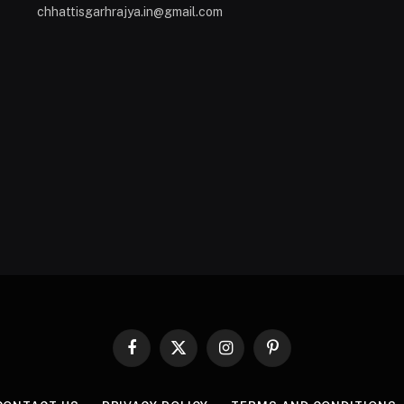
chhattisgarhrajya.in@gmail.com
Facebook
X
Instagram
Pinterest
(Twitter)