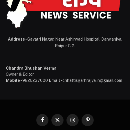
Address
- Gayatri Nagar, Near Ashirwad Hospital, Danganiya,
Raipur C.G.
Chandra Bhushan Verma
Owner & Editor
Mobile
- 9826237000
Email
- chhattisgarhrajya.in@gmail.com
Facebook
X
Instagram
Pinterest
(Twitter)