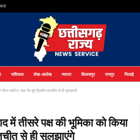
 चला
र
राशिफल
लेख-आलेख
व्यापार
बिलासपुर
रायपुर
भिलाई
किया खारिज, कहा कि मुद्दे द्विपक्षीय बातचीत से ही सुलझाएंगे
द में तीसरे पक्ष की भूमिका को किया
ातचीत से ही सुलझाएंगे