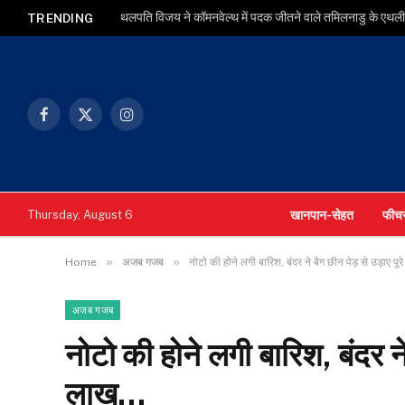
थलपति विजय ने कॉमनवेल्थ में पदक जीतने वाले तमिलनाडु के एथलीट
TRENDING
Facebook
X
Instagram
(Twitter)
खानपान-सेहत
फीच
Thursday, August 6
»
»
Home
अजब गजब
नोटो की होने लगी बारिश, बंदर ने बैग छीन पेड़ से उड़ाए पू
अजब गजब
नोटो की होने लगी बारिश, बंदर ने 
लाख…