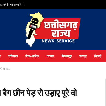
ों को किया सम्मानित
र
राशिफल
लेख-आलेख
व्यापार
बिलासपुर
रायपुर
भिलाई
रे दो लाख…
बैग छीन पेड़ से उड़ाए पूरे दो