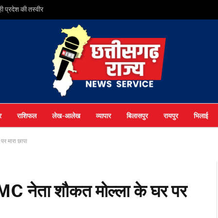
 रही प्रदेश की तस्वीर
र
राशिफल
लेख-आलेख
व्यापार
बिलासपुर
रायपुर
भिलाई
 पर मारा छापा
TMC नेता शौकत मोल्ला के घर पर