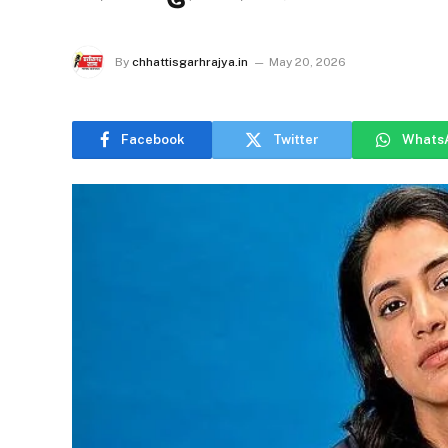
By
chhattisgarhrajya.in
May 20, 2026
Facebook
Twitter
Whats