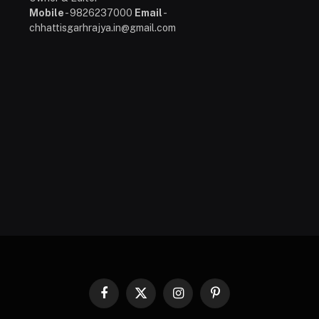
Mobile
- 9826237000
Email
-
chhattisgarhrajya.in@gmail.com
Facebook
X
Instagram
Pinterest
(Twitter)