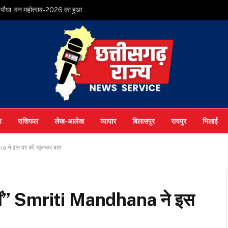
मुख्यमंत्री श्री विष्णुदेव साय ने अपनी माँ के नाम पर लगाया पीपल का पौधा, वन महोत्सव-2026 का हुआ शुभारंभ
र
राशिफल
लेख-आलेख
व्यापार
बिलासपुर
रायपुर
भिलाई
na ने इस पर की खुलकर बात
नहीं” Smriti Mandhana ने इस