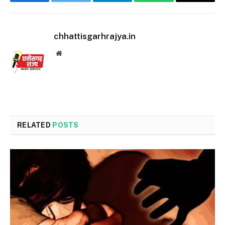
Facebook
Twitter
Telegram
WhatsApp
Email
chhattisgarhrajya.in
Website
RELATED
POSTS