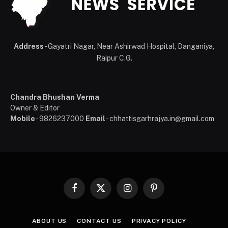
Address
- Gayatri Nagar, Near Ashirwad Hospital, Danganiya,
Raipur C.G.
Chandra Bhushan Verma
Owner & Editor
Mobile
- 9826237000
Email
- chhattisgarhrajya.in@gmail.com
Facebook
X
Instagram
Pinterest
(Twitter)
ABOUT US
CONTACT US
PRIVACY POLICY