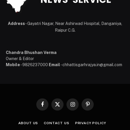
Address
- Gayatri Nagar, Near Ashirwad Hospital, Danganiya,
Raipur C.G.
Chandra Bhushan Verma
Owner & Editor
Mobile
- 9826237000
Email
- chhattisgarhrajya.in@gmail.com
Facebook
X
Instagram
Pinterest
(Twitter)
ABOUT US
CONTACT US
PRIVACY POLICY