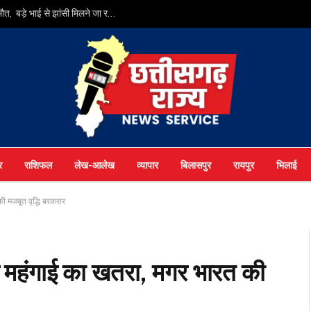
BREAKING: अतीक अहमद के सबसे छोटे बेटे अबान अहमद की मौत, बड़े भाई से झांसी मिलने जा रहा था जेल…
र
राशिफल
लेख-आलेख
व्यापार
बिलासपुर
रायपुर
भिलाई
ी मजबूत वृद्धि बरकरार
र महंगाई का खतरा, मगर भारत की