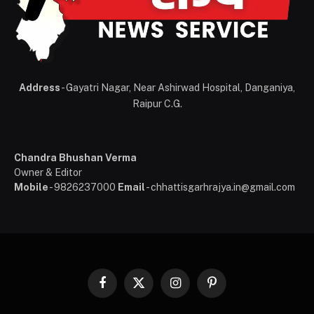
Address
- Gayatri Nagar, Near Ashirwad Hospital, Danganiya,
Raipur C.G.
Chandra Bhushan Verma
Owner & Editor
Mobile
- 9826237000
Email
- chhattisgarhrajya.in@gmail.com
Facebook
X
Instagram
Pinterest
(Twitter)