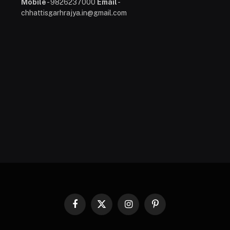
Mobile
- 9826237000
Email
-
chhattisgarhrajya.in@gmail.com
Facebook
X
Instagram
Pinterest
(Twitter)