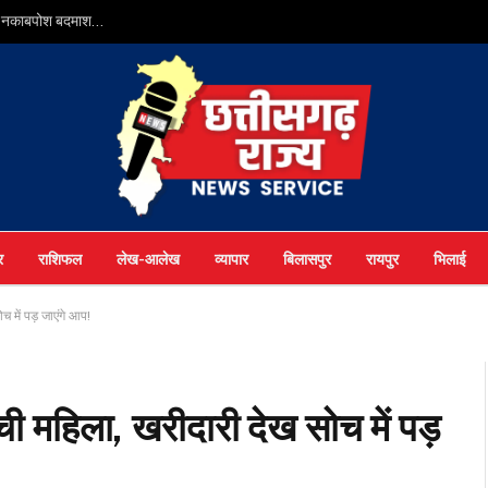
ुआ नकाबपोश बदमाश…
र
राशिफल
लेख-आलेख
व्यापार
बिलासपुर
रायपुर
भिलाई
 में पड़ जाएंगे आप!
 महिला, खरीदारी देख सोच में पड़