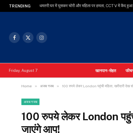
धमतरी:घर में घुसकर चोरी और महिला पर हमला, CCTV में कैद ह
TRENDING
Facebook
X
Instagram
(Twitter)
खानपान-सेहत
फीच
Friday, August 7
»
»
Home
अजब गजब
100 रुपये लेकर London पहुंची महिला, खरीदारी देख सोच
अजब गजब
100 रुपये लेकर London पहुंची
जाएंगे आप!