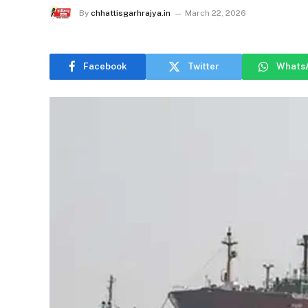
By
chhattisgarhrajya.in
March 22, 2026
Facebook
Twitter
Whats