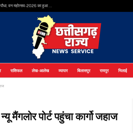
मुख्यमंत्री श्री विष्णुदेव साय ने अपनी माँ के नाम पर लगाया पीपल का पौधा, वन महोत्सव-2026 का हुआ शुभारंभ
र
राशिफल
लेख-आलेख
व्यापार
बिलासपुर
रायपुर
भिलाई
जहाज
 मैंगलोर पोर्ट पहुंचा कार्गो जहाज