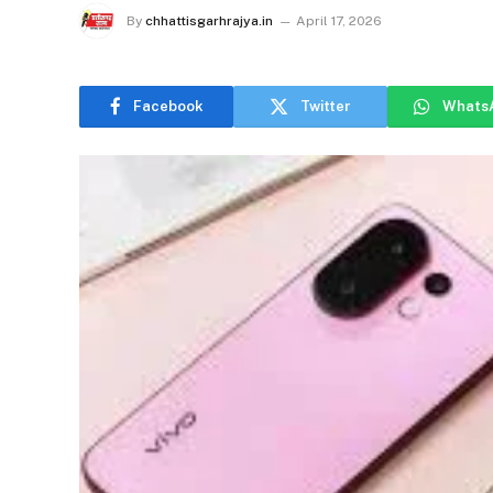
By
chhattisgarhrajya.in
April 17, 2026
Facebook
Twitter
Whats