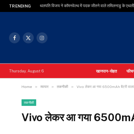
थलपति विजय ने कॉमनवेल्थ में पदक जीतने वाले तमिलनाडु के एथलीट
TRENDING
Facebook
X
Instagram
(Twitter)
खानपान-सेहत
फीच
Thursday, August 6
»
»
»
Home
व्यापार
तकनीकी
Vivo लेकर आ गया 6500mAh बैटरी वाला
तकनीकी
Vivo लेकर आ गया 6500mAh