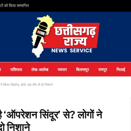
ों को किया सम्मानित
र
राशिफल
लेख-आलेख
व्यापार
बिलासपुर
रायपुर
भिलाई
ों ने किया डिकोड, बोले- एक तीर से दो निशाने
है ‘ऑपरेशन सिंदूर’ से? लोगों ने
ो निशाने