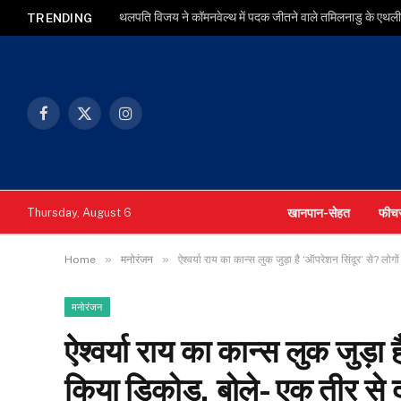
थलपति विजय ने कॉमनवेल्थ में पदक जीतने वाले तमिलनाडु के एथलीट
TRENDING
Facebook
X
Instagram
(Twitter)
खानपान-सेहत
फीच
Thursday, August 6
»
»
Home
मनोरंजन
ऐश्वर्या राय का कान्स लुक जुड़ा है ‘ऑपरेशन सिंदूर’ से? लोग
मनोरंजन
ऐश्वर्या राय का कान्स लुक जुड़ा 
किया डिकोड, बोले- एक तीर से द