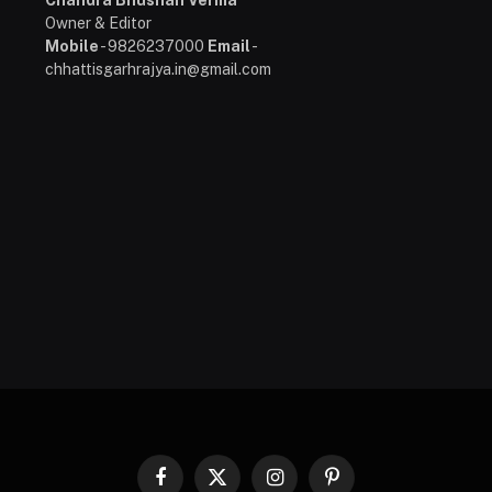
Owner & Editor
Mobile
- 9826237000
Email
-
chhattisgarhrajya.in@gmail.com
Facebook
X
Instagram
Pinterest