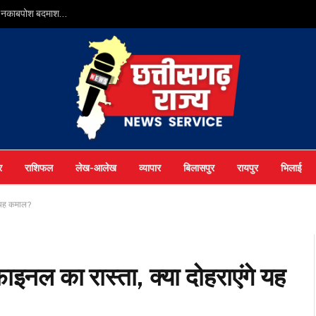
ुआ नकाबपोश बदमाश…
र
राशिफल
लेख-आलेख
व्यापार
बिलासपुर
रायपुर
भिलाई
े यह कमाल?
नल का रास्ता, क्या दोहराएंगे यह